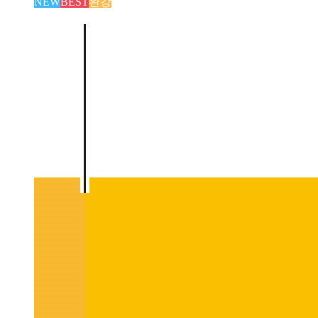
NEW
BEST
완강